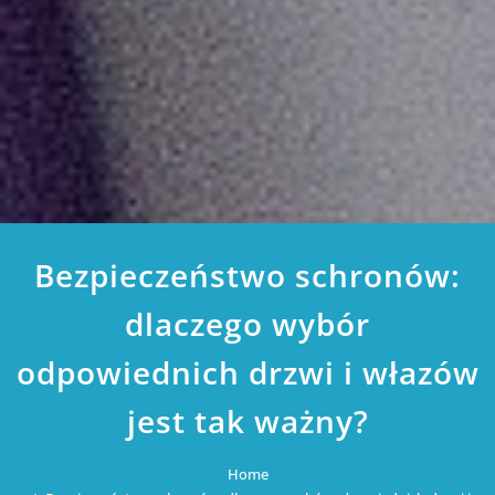
Bezpieczeństwo schronów:
dlaczego wybór
odpowiednich drzwi i włazów
jest tak ważny?
Home