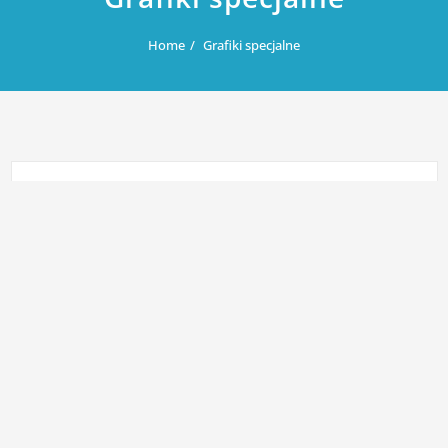
Home
Grafiki specjalne
Tworzenie grafik na potrzeby social media
oraz reklam. Obecnie tworzenie postów w
social mediach nie jest bynajmniej czymś
łatwym. Mamy bowiem obecnie do czynienia
z natłokiem linków, danych, infografik, a to
sprowadza się do tego, że tak naprawdę
bardzo trudno się wyróżnić.
Tymczasem w social mediach, w reklamie chodzi właśnie o owo
wyróżnienie się na tle innych. Bardzo istotnym elementem w tym