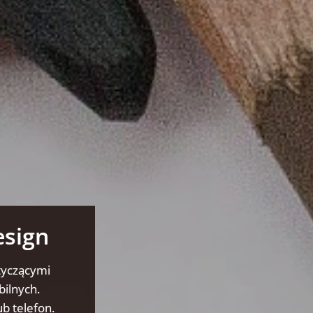
esign
tyczącymi
bilnych.
b telefon.