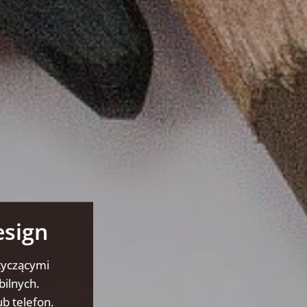
esign
tyczącymi
bilnych.
b telefon.