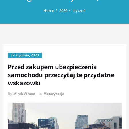
Home
2020
styczeń
29 stycznia, 2020
Przed zakupem ubezpieczenia
samochodu przeczytaj te przydatne
wskazówki
By
Mirek Wrona
in
Motoryzacja