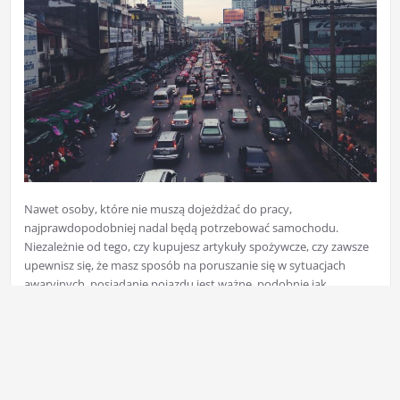
Nawet osoby, które nie muszą dojeżdżać do pracy,
najprawdopodobniej nadal będą potrzebować samochodu.
Niezależnie od tego, czy kupujesz artykuły spożywcze, czy zawsze
upewnisz się, że masz sposób na poruszanie się w sytuacjach
awaryjnych, posiadanie pojazdu jest ważne, podobnie jak
uzyskanie odpowiedniego rodzaju ubezpieczenia
samochodowego. Sprawdź te wskazówki dotyczące
ubezpieczenia.Aby zaoszczędzić pieniądze na zakup ubezpieczenia
samochodu
Read More