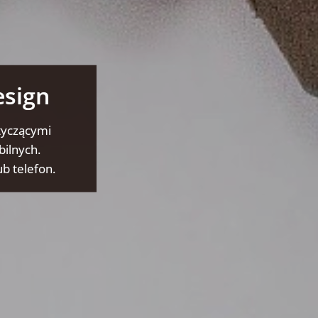
esign
tyczącymi
bilnych.
b telefon.