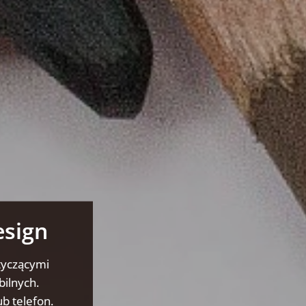
esign
tyczącymi
bilnych.
b telefon.