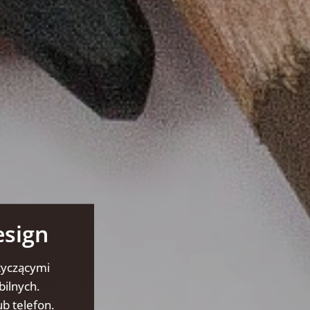
esign
tyczącymi
bilnych.
b telefon.