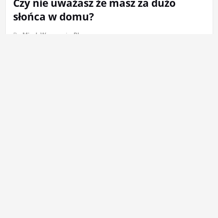
Czy nie uważasz że masz za dużo
słońca w domu?
By
Mirek Wrona
in
Blog
Co prawda kiedy kupujemy lub nawet
wynajmujemy dla siebie mieszkanie to