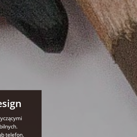
esign
tyczącymi
bilnych.
b telefon.