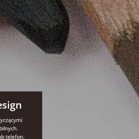
esign
tyczącymi
bilnych.
b telefon.